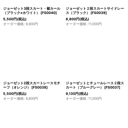
ジョーゼット3段スカート・裾カール
ジョーゼット２段スカートサイドレー
（ブラック×ホワイト）
[
FS0040
]
ス（ブラック）
[
FS0039
]
5,500
円
(税込)
8,800
円
(税込)
オーダー価格
:
9,900
円
オーダー価格
:
11,000
円
ジョーゼット2段スカートレースモチ
ジョーゼットとチュールレース２段ス
ーフ（オレンジ）
[
FS0038
]
カート（ブルーグレー）
[
FS0037
]
5,500
円
(税込)
9,130
円
(税込)
オーダー価格
:
8,800
円
オーダー価格
:
11,000
円