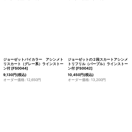
ジョーゼットバイカラー アシンメト
ジョーゼットの２段スカートアシンメ
リスカート（グレー系）ラインストー
トリフリル（パープル）ラインストー
ン付
[
FS0044
]
ン付
[
FS0042
]
9,130
円
(税込)
10,450
円
(税込)
オーダー価格
:
12,650
円
オーダー価格
:
13,200
円