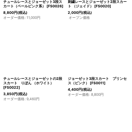
チュールレースとジョーゼット3段ス
刺繍レースとジョーゼット2段スカー
カート（ペールピンク系）
[
FS0026
]
ト （ジェイド）
[
FS0020
]
8,800
円
(税込)
2,000
円
(税込)
オーダー価格
:
11,000
円
オープン価格
チュールレースとジョーゼットの2段
ジョーゼット3段スカート プリンセ
スカート りぼん （ホワイト）
ス（ピンク）
[
FS0011
]
[
FS0022
]
4,400
円
(税込)
3,850
円
(税込)
オーダー価格
:
8,800
円
オーダー価格
:
9,460
円