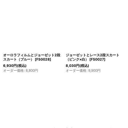
オーロラフィルムとジョーゼット2段
ジョーゼットとレース2段スカート
スカート（ブルー）
[
FS0028
]
（ピンク×白）
[
FS0027
]
6,930
円
(税込)
8,030
円
(税込)
オーダー価格
:
8,800
円
オーダー価格
:
9,900
円