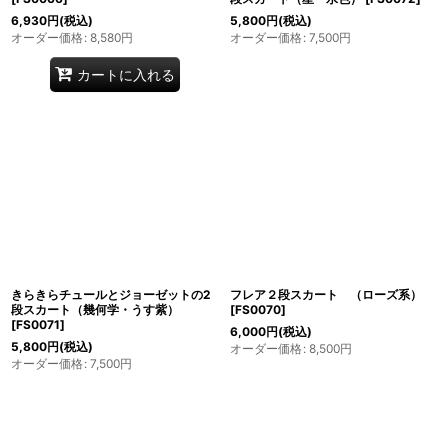
6,930
円
(税込)
5,800
円
(税込)
オーダー価格
:
8,580
円
オーダー価格
:
7,500
円
カートに入れる
きらきらチュールとジョーゼットの2
フレア２段スカート （ローズ系）
段スカート（幾何学・うす紫）
[
FS0070
]
[
FS0071
]
6,000
円
(税込)
5,800
円
(税込)
オーダー価格
:
8,500
円
オーダー価格
:
7,500
円