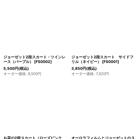
ジョーゼット2段スカート・ツインレ
ジョーゼット2段スカート サイドフ
ース（パープル）
[
FS0002
]
リル（ネイビー）
[
FS0001
]
5,500
円
(税込)
3,850
円
(税込)
オーダー価格
:
8,500
円
オーダー価格
:
7,920
円
お花の2段スカート（ローズピンク
オーロラフィルムとジョーゼットの３