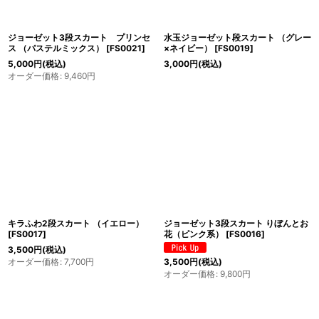
ジョーゼット3段スカート プリンセ
水玉ジョーゼット段スカート （グレー
ス （パステルミックス）
[
FS0021
]
×ネイビー）
[
FS0019
]
5,000
円
(税込)
3,000
円
(税込)
オーダー価格
:
9,460
円
キラふわ2段スカート （イエロー）
ジョーゼット3段スカート りぼんとお
[
FS0017
]
花（ピンク系）
[
FS0016
]
3,500
円
(税込)
オーダー価格
:
7,700
円
3,500
円
(税込)
オーダー価格
:
9,800
円