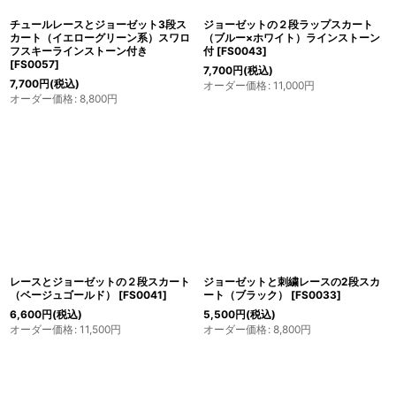
チュールレースとジョーゼット3段ス
ジョーゼットの２段ラップスカート
カート（イエローグリーン系）スワロ
（ブルー×ホワイト）ラインストーン
フスキーラインストーン付き
付
[
FS0043
]
[
FS0057
]
7,700
円
(税込)
7,700
円
(税込)
オーダー価格
:
11,000
円
オーダー価格
:
8,800
円
レースとジョーゼットの２段スカート
ジョーゼットと刺繍レースの2段スカ
（ベージュゴールド）
[
FS0041
]
ート（ブラック）
[
FS0033
]
6,600
円
(税込)
5,500
円
(税込)
オーダー価格
:
11,500
円
オーダー価格
:
8,800
円