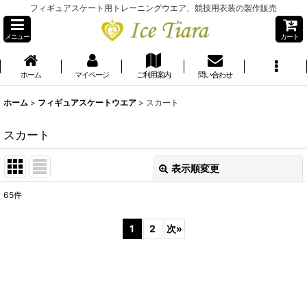
フィギュアスケート用トレーニングウエア、競技用衣装の製作販売
メニュー
カート
ホーム
マイページ
ご利用案内
問い合わせ
ホーム
>
フィギュアスケートウエア
>
スカート
スカート
表示順変更
閉じる
65
件
表示数
:
1
2
次
»
並び順
:
絞り込む