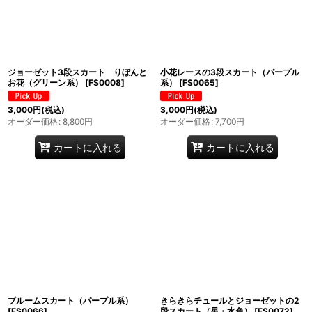
ジョーゼット3段スカート りぼんと
小花レースの3段スカート（パープル
お花（グリーン系）
[
FS0008
]
系）
[
FS0065
]
3,000
円
(税込)
3,000
円
(税込)
オーダー価格
:
8,800
円
オーダー価格
:
7,700
円
カートに入れる
カートに入れる
ブルームスカート（パープル系）
きらきらチュールとジョーゼットの2
[
FS0066
]
段スカート（星・水色）
[
FS0072
]