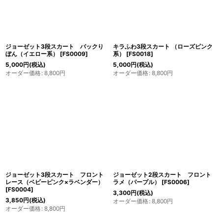
ジョーゼット3段スカート バックり
キラふわ3段スカート （ローズピンク
ぼん（イエロー系）
[
FS0009
]
系）
[
FS0018
]
5,000
円
(税込)
5,000
円
(税込)
オーダー価格
:
8,800
円
オーダー価格
:
8,800
円
ジョーゼット3段スカート フロント
ジョーゼット2段スカート フロント
レース（ベビーピンク×ラベンダー）
ラメ（パープル）
[
FS0006
]
[
FS0004
]
3,300
円
(税込)
3,850
円
(税込)
オーダー価格
:
8,800
円
オーダー価格
:
8,800
円