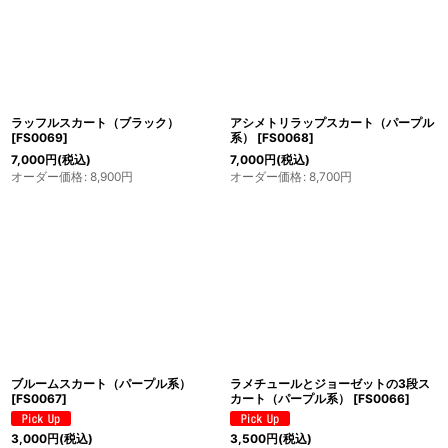
ラッフルスカート（ブラック）
アシメトリラップスカート（パープル
[
FS0069
]
系）
[
FS0068
]
7,000
円
(税込)
7,000
円
(税込)
オーダー価格
:
8,900
円
オーダー価格
:
8,700
円
ブルームスカート（パープル系）
ラメチュールとジョーゼットの3段ス
[
FS0067
]
カート（パープル系）
[
FS0066
]
3,000
円
(税込)
3,500
円
(税込)