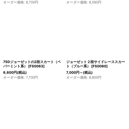
オーダー価格
:
8,700
円
オーダー価格
:
8,580
円
75Dジョーゼットの2段スカート（ペ
ジョーゼット２段サイドレーススカー
パーミント系）
[
FS0063
]
ト（ブルー系）
[
FS0060
]
6,600
円
(税込)
7,000
円
～
(税込)
オーダー価格
:
7,700
円
オーダー価格
:
8,800
円