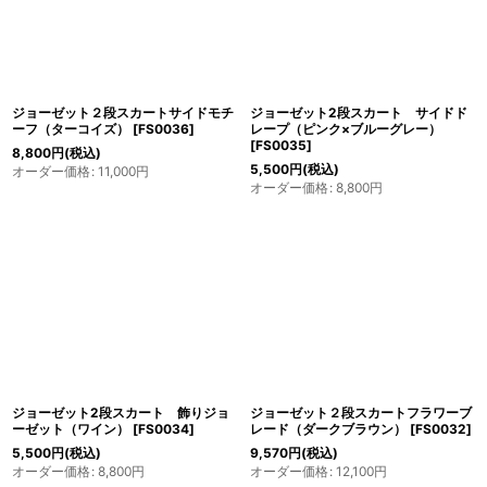
ジョーゼット２段スカートサイドモチ
ジョーゼット2段スカート サイドド
ーフ（ターコイズ）
[
FS0036
]
レープ（ピンク×ブルーグレー）
[
FS0035
]
8,800
円
(税込)
5,500
円
(税込)
オーダー価格
:
11,000
円
オーダー価格
:
8,800
円
ジョーゼット2段スカート 飾りジョ
ジョーゼット２段スカートフラワーブ
ーゼット（ワイン）
[
FS0034
]
レード（ダークブラウン）
[
FS0032
]
5,500
円
(税込)
9,570
円
(税込)
オーダー価格
:
8,800
円
オーダー価格
:
12,100
円