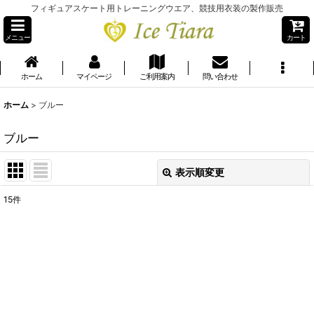
フィギュアスケート用トレーニングウエア、競技用衣装の製作販売
メニュー
カート
ホーム
マイページ
ご利用案内
問い合わせ
ホーム
>
ブルー
ブルー
表示順変更
閉じる
15
件
表示数
:
並び順
:
絞り込む