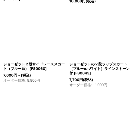
10,000
円
(税込)
ジョーゼット２段サイドレーススカー
ジョーゼットの２段ラップスカート
ト（ブルー系）
[
FS0060
]
（ブルー×ホワイト）ラインストーン
付
[
FS0043
]
7,000
円
～
(税込)
7,700
円
(税込)
オーダー価格
:
8,800
円
オーダー価格
:
11,000
円