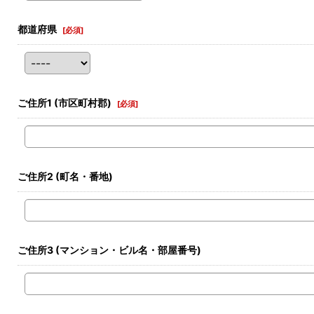
都道府県
[
必須
]
ご住所1
(市区町村郡)
[
必須
]
ご住所2
(町名・番地)
ご住所3
(マンション・ビル名・部屋番号)